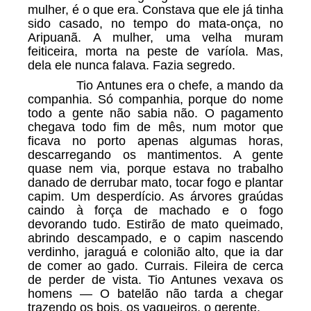
mulher, é o que era. Constava que ele já tinha
sido casado, no tempo do mata-onça, no
Aripuanã. A mulher, uma velha muram
feiticeira, morta na peste de varíola. Mas,
dela ele nunca falava. Fazia segredo.
Tio Antunes era o chefe, a mando da
companhia. Só companhia, porque do nome
todo a gente não sabia não. O pagamento
chegava todo fim de mês, num motor que
ficava no porto apenas algumas horas,
descarregando os mantimentos. A gente
quase nem via, porque estava no trabalho
danado de derrubar mato, tocar fogo e plantar
capim. Um desperdício. As árvores graúdas
caindo à força de machado e o fogo
devorando tudo. Estirão de mato queimado,
abrindo descampado, e o capim nascendo
verdinho, jaraguá e colonião alto, que ia dar
de comer ao gado. Currais. Fileira de cerca
de perder de vista. Tio Antunes vexava os
homens — O batelão não tarda a chegar
trazendo os bois, os vaqueiros, o gerente.