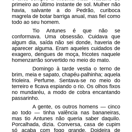
primeiro ao último instante de sol. Mulher não
havia, salvante a do Pedrão, curiboca
magrela de botar barriga anual, mas fiel como
todo ao seu homem.
Tio Antunes é que não se
conformava. Uma obsessão. Cuidava que
algum dia, saída não sei donde, haveria de
aparecer alguma. Eram aqueles cuidados de
exagero, dengues de moça, fricotes naquele
homenzarrão sorvertido no meio do mato.
Domingo à tarde vestia o terno de
brim, meia e sapato, chapéu-palhinha; aquela
frioleira. Perfume. Sentava-se no meio do
terreiro e ficava espiando o rio. Os olhos fixos
no mundaréu, a modo de cobra encantando
passarinho.
A gente, os outros homens — cinco
ao todo — tinha valência nas bananeiras,
mas tio Antunes não queria saber daquilo.
Porcalhada, dizia. Conversa, casa de cupim
só acaba com fogo grande. Doideira de