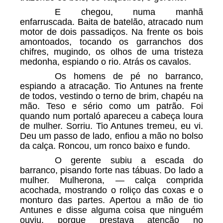
E chegou, numa manhã
enfarruscada. Baita de batelão, atracado num
motor de dois passadiços. Na frente os bois
amontoados, tocando os garranchos dos
chifres, mugindo, os olhos de uma tristeza
medonha, espiando o rio. Atrás os cavalos.
Os homens de pé no barranco,
espiando a atracação. Tio Antunes na frente
de todos, vestindo o terno de brim, chapéu na
mão. Teso e sério como um patrão. Foi
quando num portaló apareceu a cabeça loura
de mulher. Sorriu. Tio Antunes tremeu, eu vi.
Deu um passo de lado, enfiou a mão no bolso
da calça. Roncou, um ronco baixo e fundo.
O gerente subiu a escada do
barranco, pisando forte nas tábuas. Do lado a
mulher. Mulherona, — calça comprida
acochada, mostrando o roliço das coxas e o
monturo das partes. Apertou a mão de tio
Antunes e disse alguma coisa que ninguém
ouviu, porque prestava atenção no