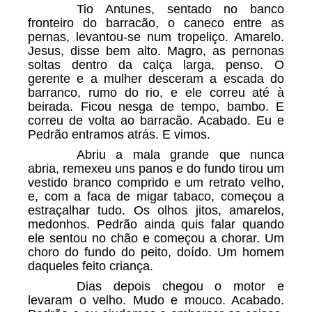
Tio Antunes, sentado no banco
fronteiro do barracão, o caneco entre as
pernas, levantou-se num tropeliço. Amarelo.
Jesus, disse bem alto. Magro, as pernonas
soltas dentro da calça larga, penso. O
gerente e a mulher desceram a escada do
barranco, rumo do rio, e ele correu até à
beirada. Ficou nesga de tempo, bambo. E
correu de volta ao barracão. Acabado. Eu e
Pedrão entramos atrás. E vimos.
Abriu a mala grande que nunca
abria, remexeu uns panos e do fundo tirou um
vestido branco comprido e um retrato velho,
e, com a faca de migar tabaco, começou a
estraçalhar tudo. Os olhos jitos, amarelos,
medonhos. Pedrão ainda quis falar quando
ele sentou no chão e começou a chorar. Um
choro do fundo do peito, doído. Um homem
daqueles feito criança.
Dias depois chegou o motor e
levaram o velho. Mudo e mouco. Acabado.