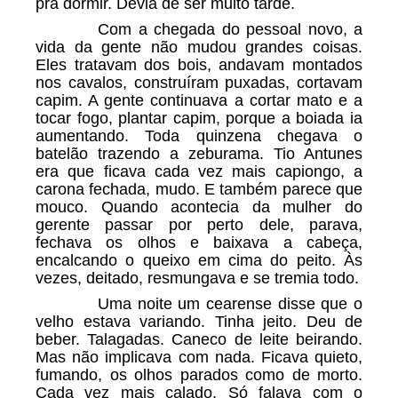
pra dormir. Devia de ser muito tarde.
Com a chegada do pessoal novo, a
vida da gente não mudou grandes coisas.
Eles tratavam dos bois, andavam montados
nos cavalos, construíram puxadas, cortavam
capim. A gente continuava a cortar mato e a
tocar fogo, plantar capim, porque a boiada ia
aumentando. Toda quinzena chegava o
batelão trazendo a zeburama. Tio Antunes
era que ficava cada vez mais capiongo, a
carona fechada, mudo. E também parece que
mouco. Quando acontecia da mulher do
gerente passar por perto dele, parava,
fechava os olhos e baixava a cabeça,
encalcando o queixo em cima do peito. Às
vezes, deitado, resmungava e se tremia todo.
Uma noite um cearense disse que o
velho estava variando. Tinha jeito. Deu de
beber. Talagadas. Caneco de leite beirando.
Mas não implicava com nada. Ficava quieto,
fumando, os olhos parados como de morto.
Cada vez mais calado. Só falava com o