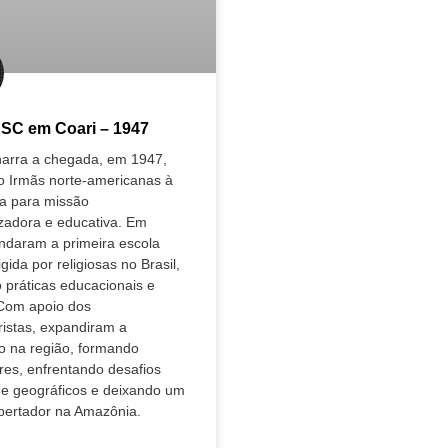
ASC em Coari – 1947
narra a chegada, em 1947,
o Irmãs norte-americanas à
a para missão
zadora e educativa. Em
undaram a primeira escola
igida por religiosas no Brasil,
 práticas educacionais e
 Com apoio dos
istas, expandiram a
o na região, formando
res, enfrentando desafios
s e geográficos e deixando um
ibertador na Amazônia.