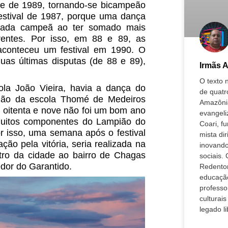
 e de 1989, tornando-se bicampeão
festival de 1987, porque uma dança
grada campeã ao ter somado mais
rentes. Por isso, em 88 e 89, as
 aconteceu um festival em 1990. O
uas últimas disputas (de 88 e 89),
Irmãs 
O texto 
la João Vieira, havia a dança do
de quatr
pião da escola Thomé de Medeiros
Amazôni
oitenta e nove não foi um bom ano
evangeli
 Muitos componentes do Lampião do
Coari, f
 isso, uma semana após o festival
mista dir
ão pela vitória, seria realizada na
inovando
tro da cidade ao bairro de Chagas
sociais.
edor do Garantido.
Redentor
educaçã
professo
culturai
legado l