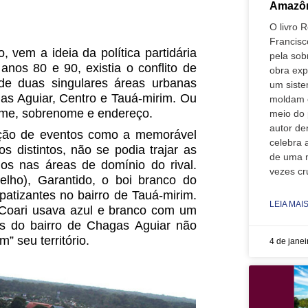
Amazôn
O livro 
Francisc
 vem a ideia da política partidária
pela sob
anos 80 e 90, existia o conflito de
obra exp
 de duas singulares áreas urbanas
um sist
as Aguiar, Centro e Tauá-mirim. Ou
moldam o
 nome, sobrenome e endereço.
meio do 
autor de
zação de eventos como a memorável
celebra 
 distintos, não se podia trajar as
de uma 
os nas áreas de domínio do rival.
vezes cr
lho), Garantido, o boi branco do
patizantes no bairro de Tauá-mirim.
LEIA MAIS
 Coari usava azul e branco com um
ns do bairro de Chagas Aguiar não
” seu território.
4 de jane