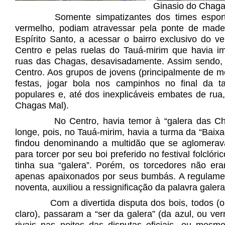
Ginasio do Chag
Somente simpatizantes dos times espor
vermelho, podiam atravessar pela ponte de madei
Espírito Santo, a acessar o bairro exclusivo do v
Centro e pelas ruelas do Tauá-mirim que havia im
ruas das Chagas, desavisadamente. Assim sendo, a
Centro. Aos grupos de jovens (principalmente de m
festas, jogar bola nos campinhos no final da ta
populares e, até dos inexplicáveis embates de ru
Chagas Mal).
No Centro, havia temor à “galera das Ch
longe, pois, no Tauá-mirim, havia a turma da “Baixad
findou denominando a multidão que se aglomerav
para torcer por seu boi preferido no festival folcló
tinha sua “galera”. Porém, os torcedores não e
apenas apaixonados por seus bumbás. A regulame
noventa, auxiliou a ressignificação da palavra gale
Com a divertida disputa dos bois, todos (
claro), passaram a “ser da galera” (da azul, ou ver