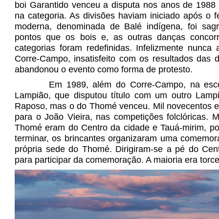
boi Garantido venceu a disputa nos anos de 1988
na categoria. As divisões haviam iniciado após o 
moderna, denominada de Balé indígena, foi sa
pontos que os bois e, as outras danças concor
categorias foram redefinidas. Infelizmente nunca
Corre-Campo, insatisfeito com os resultados das d
abandonou o evento como forma de protesto.
Em 1989, além do Corre-Campo, na esco
Lampião, que disputou título com um outro Lam
Raposo, mas o do Thomé venceu. Mil novecentos e 
para o João Vieira, nas competições folclóricas.
Thomé eram do Centro da cidade e Tauá-mirim, por
terminar, os brincantes organizaram uma comemoraç
própria sede do Thomé. Dirigiram-se a pé do Cen
para participar da comemoração. A maioria era torc