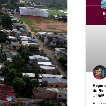
Regime
do Rio
– 1985
A obra d