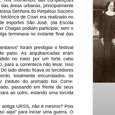
smo, nos momentos das competições
 das áreas urbanas, principalmente
e Nossa Senhora do Perpétuo Socorro
folclórico de Coari era realizado no
de esportes São José, (da Escola
s Chagas podiam participar, sem o
lga terminava no instante final das
ianos” foram prestigiar o festival
 de pano. As arquibancadas eram
vidido no meio por um forte cabo
 para a correnteza não levar. Isso
o lado direito ficava os torcedores
erdo, totalmente encurralados, os
r (reduto do animado boi Corre-
nado, passando em frente de seus
 para ao outro, estando uma torcida
 e antiga URSS, não é mesmo? Pois
so aqui” para iniciar uma guerra. O