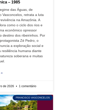
ica – 1985
Regime das Águas, de
o Vasconcelos, retrata a luta
revivência na Amazônia. A
lora como o ciclo dos rios e
ema econômico opressor
 destino dos ribeirinhos. Por
protagonista Zé Pedro, o
nuncia a exploração social e
a resiliência humana diante
natureza soberana e muitas
uel.
 »
iro de 2026
1 comentário
FRANCISCO VASCONCELOS