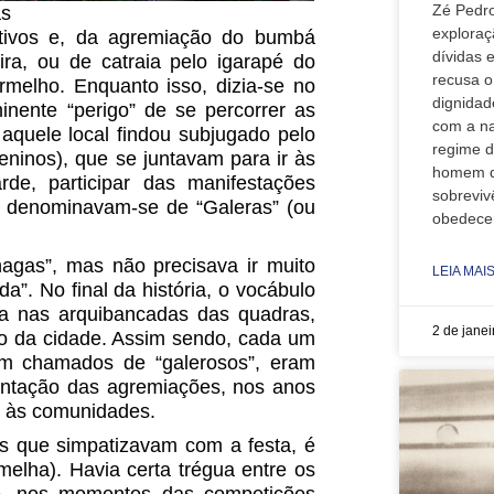
Zé Pedro
as
exploraç
tivos e, da agremiação do bumbá
dívidas 
ra, ou de catraia pelo igarapé do
recusa o
ermelho. Enquanto isso, dizia-se no
dignidad
inente “perigo” de se percorrer as
com a na
quele local findou subjugado pelo
regime d
eninos), que se juntavam para ir às
homem d
rde, participar das manifestações
sobreviv
a, denominavam-se de “Galeras” (ou
obedece
agas”, mas não precisava ir muito
LEIA MAIS
a”. No final da história, o vocábulo
a nas arquibancadas das quadras,
2 de jane
rico da cidade. Assim sendo, cada um
ram chamados de “galerosos”, eram
ntação das agremiações, nos anos
ra às comunidades.
os que simpatizavam com a festa, é
melha). Havia certa trégua entre os