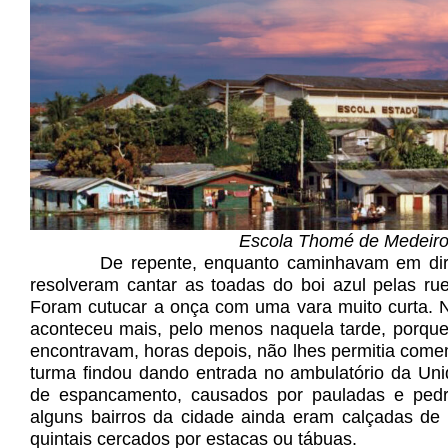
Escola Thomé de Medeir
De repente, enquanto caminhavam em dir
resolveram cantar as toadas do boi azul pelas rue
Foram cutucar a onça com uma vara muito curta.
aconteceu mais, pelo menos naquela tarde, porque
encontravam, horas depois, não lhes permitia com
turma findou dando entrada no ambulatório da Uni
de espancamento, causados por pauladas e pedr
alguns bairros da cidade ainda eram calçadas de 
quintais cercados por estacas ou tábuas.