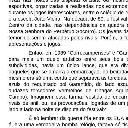
rivais nas noites das disputas oficiais, ou me
esportivas, organizadas e realizadas nos extremos
durante os jogos interescolares, entre o colégio d
e a escola João Vieira. Na década de 80, o festival 
Centro da cidade, nas dependências da quadra 
Nossa Senhora do Perpétuo Socorro). Os jovens da
temor de serem atacados pelos rivais. Porém, a fo
apresentações e jogos.
Então, em 1989 “Correcampenses” e “Garant
para mais um duelo artístico entre seus bois
subdivididas, havia um único lance, que era di
daqueles que se amarra a embarcação, no beiradão,
mesmo era só uma corda que separava as torcidas. D
azuis do requintado boi Garantido, do lado esqu
audazes torcedores vermelhos de Chagas Aguia
Campo). Imaginem essa turma, vestida de encar
rivais de anil, ou, as provocações, jogadas de um
lado a lado na noite de disputa do festival?
É só lembrar da guerra fria entre os EUA
é, era uma verdadeira bomba-relógio, faltava só “is