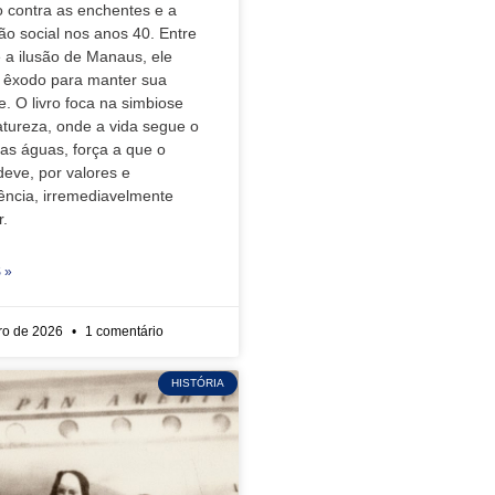
 contra as enchentes e a
ão social nos anos 40. Entre
e a ilusão de Manaus, ele
 êxodo para manter sua
e. O livro foca na simbiose
tureza, onde a vida segue o
as águas, força a que o
eve, por valores e
ência, irremediavelmente
r.
 »
iro de 2026
1 comentário
HISTÓRIA