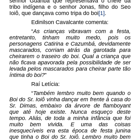
senhor Guariba que representava o chefe da
tribo indígena e o senhor Jonas, filho do Seo
Ioiô, que dançava como tripa do boi
[1]
.
Edinilson Cavalcante comenta:
“
As crianças vibravam com a festa,
entretanto, tinham muito medo, pois os
personagens Catirina e Cazumbá, devidamente
mascarados, corriam atrás da garotada para
cheirarem o traseiro do boi. Qual a criança que
não ficava apavorada pela possibilidade de ser
levada pelos mascarados para cheirar parte tão
íntima do boi?
”
Raí Letícia:
“
Também lembro muito bem quando o
Boi do Sr. Ioiô vinha dançar em frente à casa do
Sr. Dimas, embaixo da árvore de flamboyant
que até hoje existe. Nunca esqueço deste
tempo. Aliás, de toda a minha infância que foi
muito bem vivida. E uma das coisas
inesquecíveis era esta época de festa junina
que tinha o Boi do Sr. Ioiô. Lembro muito bem