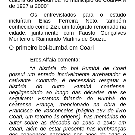
de 1927 a 2000”
Os entrevistados para o estudo
incluíram Elias Ferreira Neto, também
conhecido como Zizi, um fotógrafo renomado na
cidade, juntamente com Fausto Gonçalves
Monteiro e Raimundo Martins de Souza.
O primeiro boi-bumbá em Coari
Eros Alfaia comenta:
“
A história do boi Bumbá de Coari
possui um enredo incrivelmente arrebatador e
cativante. Contudo, é necessário resgatar a
história do outro Bumbá coariense,
negligenciado ao longo das décadas que se
seguiram! Estamos falando do Bumbá do
cearense França, mencionado na obra de
Francisco de Vasconcelos (página 167 do livro
Coari, um retorno às origens), nas memórias do
autor sobre as décadas de 1930 e 1940 em
Coari, além de estar presente nas lembranças
dos coarienses nascidos nos anos de 1920 e