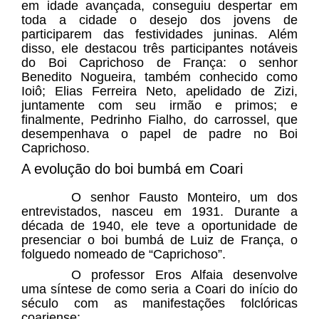
em idade avançada, conseguiu despertar em
toda a cidade o desejo dos jovens de
participarem das festividades juninas. Além
disso, ele destacou três participantes notáveis
do Boi Caprichoso de França: o senhor
Benedito Nogueira, também conhecido como
Ioiô; Elias Ferreira Neto, apelidado de Zizi,
juntamente com seu irmão e primos; e
finalmente, Pedrinho Fialho, do carrossel, que
desempenhava o papel de padre no Boi
Caprichoso.
A evolução do boi bumbá em Coari
O senhor Fausto Monteiro, um dos
entrevistados, nasceu em 1931. Durante a
década de 1940, ele teve a oportunidade de
presenciar o boi bumbá de Luiz de França, o
folguedo nomeado de “Caprichoso”.
O professor Eros Alfaia desenvolve
uma síntese de como seria a Coari do início do
século com as manifestações folclóricas
coariense: