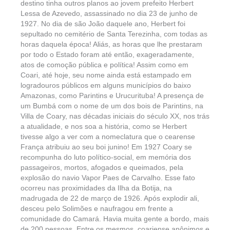
destino tinha outros planos ao jovem prefeito Herbert
Lessa de Azevedo, assassinado no dia 23 de junho de
1927. No dia de são João daquele ano, Herbert foi
sepultado no cemitério de Santa Terezinha, com todas as
horas daquela época! Aliás, as horas que lhe prestaram
por todo o Estado foram até então, exageradamente,
atos de comoção pública e política! Assim como em
Coari, até hoje, seu nome ainda está estampado em
logradouros públicos em alguns municípios do baixo
Amazonas, como Parintins e Urucurituba! A presença de
um Bumbá com o nome de um dos bois de Parintins, na
Villa de Coary, nas décadas iniciais do século XX, nos trás
a atualidade, e nos soa a história, como se Herbert
tivesse algo a ver com a nomeclatura que o cearense
França atribuiu ao seu boi junino! Em 1927 Coary se
recompunha do luto político-social, em memória dos
passageiros, mortos, afogados e queimados, pela
explosão do navio Vapor Paes de Carvalho. Esse fato
ocorreu nas proximidades da Ilha da Botija, na
madrugada de 22 de março de 1926. Após explodir ali,
desceu pelo Solimões e naufragou em frente a
comunidade do Camará. Havia muita gente a bordo, mais
de 200 pessoas. Entre os mesmos, coariense anônimos e