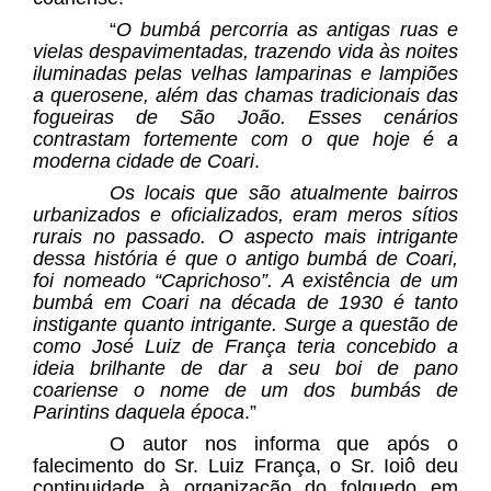
“
O bumbá percorria as antigas ruas e
vielas despavimentadas, trazendo vida às noites
iluminadas pelas velhas lamparinas e lampiões
a querosene, além das chamas tradicionais das
fogueiras de São João. Esses cenários
contrastam fortemente com o que hoje é a
moderna cidade de Coari
.
Os locais que são atualmente bairros
urbanizados e oficializados, eram meros sítios
rurais no passado. O aspecto mais intrigante
dessa história é que o antigo bumbá de Coari,
foi nomeado “Caprichoso”. A existência de um
bumbá em Coari na década de 1930 é tanto
instigante quanto intrigante. Surge a questão de
como José Luiz de França teria concebido a
ideia brilhante de dar a seu boi de pano
coariense o nome de um dos bumbás de
Parintins daquela época
.”
O autor nos informa que após o
falecimento do Sr. Luiz França, o Sr. Ioiô deu
continuidade à organização do folguedo em