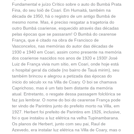
Fundamental e juízo Crítico sobre o auto do Bumbá Prata
Fina, do seu Ioiô de Coari. Em Humaitá, também na
década de 1950, há o registro de um antigo Bumbá de
mesmo nome. Mas, é preciso resgatar a tragetoria do
outro Bumbá coariense, esquecido através das décadas
pelas épocas que se passaram! O Bumbá do cearense
França, que é citado na obra de Francisco de
Vasconcelos, nas memórias do autor das décadas de
1930 e 1940 em Coari, assim como presente na memória
dos coariense nascidos nos anos de 1920 e 1930! José
Luiz de França vivia num sítio, em Coari, onde hoje está
o hospital geral da cidade (no bairro de Tauá mirim), seu
também brincou e alegrou a petizada das épocas do
ínicio do século xx na Villa de Coary. O boi se chamava
Caprichoso, mas é um fato bem distante da memória
atual. Entretanto, o resgate dessa passagem folclórica se
faz jus lembrar. O nome do boi do cearense França pode
ter vindo de Parintins junto do prefeito morto na Villa, em
1927. Herbert foi prefeito de Parintins em 1926, inclusive,
foi o que instalou a luz elétrica na velha Tupinambarana.
Os planos de Herbert, junto com seu pai, Raul de
Azevedo, era instalar luz elétrica na Villa de Coary, mas o