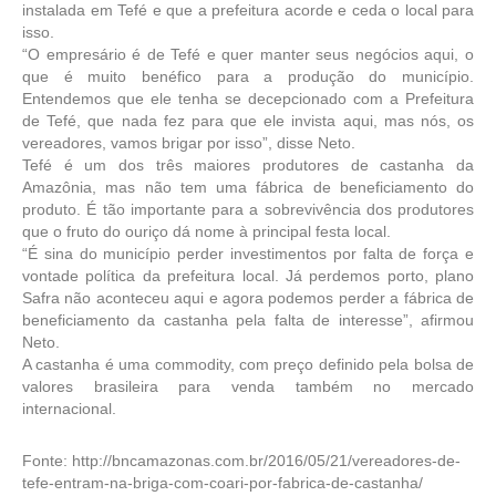
instalada em Tefé e que a prefeitura acorde e ceda o local para
isso.
“O empresário é de Tefé e quer manter seus negócios aqui, o
que é muito benéfico para a produção do município.
Entendemos que ele tenha se decepcionado com a Prefeitura
de Tefé, que nada fez para que ele invista aqui, mas nós, os
vereadores, vamos brigar por isso”, disse Neto.
Tefé é um dos três maiores produtores de castanha da
Amazônia, mas não tem uma fábrica de beneficiamento do
produto. É tão importante para a sobrevivência dos produtores
que o fruto do ouriço dá nome à principal festa local.
“É sina do município perder investimentos por falta de força e
vontade política da prefeitura local. Já perdemos porto, plano
Safra não aconteceu aqui e agora podemos perder a fábrica de
beneficiamento da castanha pela falta de interesse”, afirmou
Neto.
A castanha é uma commodity, com preço definido pela bolsa de
valores brasileira para venda também no mercado
internacional.
Fonte: http://bncamazonas.com.br/2016/05/21/vereadores-de-
tefe-entram-na-briga-com-coari-por-fabrica-de-castanha/