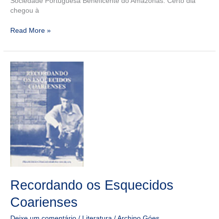
Sociedade Portuguesa Beneficente do Amazonas. Certo dia
chegou à
Read More »
Recordando
os
Esquecidos
Coarienses
Recordando os Esquecidos
Coarienses
Deixe um comentário
/
Literatura
/
Archipo Góes