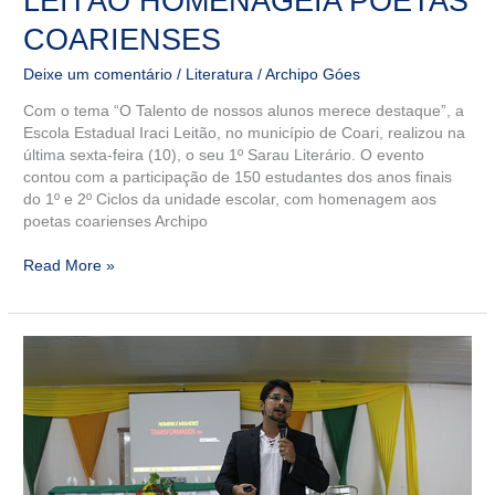
LEITÃO HOMENAGEIA POETAS
COARIENSES
Deixe um comentário
/
Literatura
/
Archipo Góes
Com o tema “O Talento de nossos alunos merece destaque”, a
Escola Estadual Iraci Leitão, no município de Coari, realizou na
última sexta-feira (10), o seu 1º Sarau Literário. O evento
contou com a participação de 150 estudantes dos anos finais
do 1º e 2º Ciclos da unidade escolar, com homenagem aos
poetas coarienses Archipo
Read More »
Professor
do
IFAM
lança
livro
sobre
resistências,