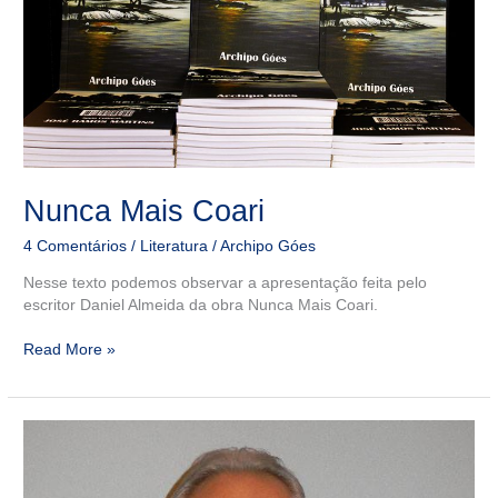
Nunca Mais Coari
4 Comentários
/
Literatura
/
Archipo Góes
Nesse texto podemos observar a apresentação feita pelo
escritor Daniel Almeida da obra Nunca Mais Coari.
Read More »
Homenagem
em
vida,
agora