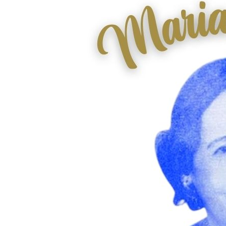
de
Maria
Higina
em
Terras
Coarienses