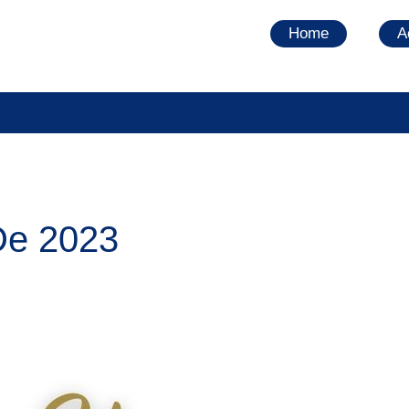
Home
A
De 2023