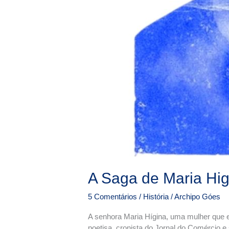
A Saga de Maria Hig
5 Comentários
/
História
/
Archipo Góes
A senhora Maria Hígina, uma mulher que es
poetisa, cronista do Jornal do Comércio e 